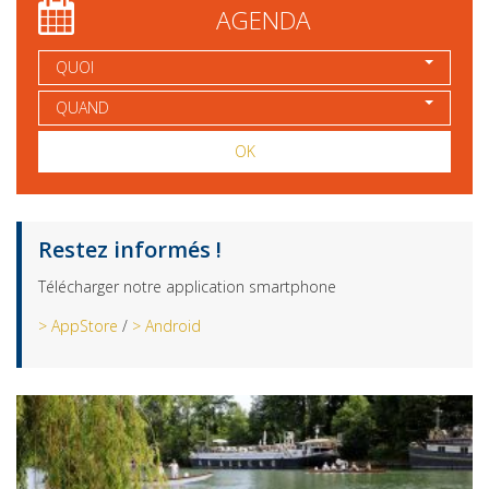
AGENDA
QUOI
QUAND
OK
Restez informés !
Télécharger notre application smartphone
> AppStore
/
> Android