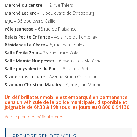
Marché du centre
– 12, rue Thiers
Marché Leclerc
– 1, boulevard de Strasbourg
MJC
– 36 boulevard Gallieni
Pôle Jeunesse
– 68 rue de Plaisance
Relais Petite Enfance
– 4bis, rue de Fontenay
Résidence Le Cèdre
– 6, rue Jean Soulès
Salle Émile Zola
– 28, rue Émile Zola
Salle Mamie Nungesser
– 6 avenue du Maréchal
Salle polyvalente du Port
– 8 rue du Port
Stade sous la Lune
– Avenue Smith Champion
Stadium Christian Maudry
– 4, rue Jean Monnet
Un défibrillateur mobile est embarqué en permanence
dans un véhicule de la police municipale, disponible et
joignable de 6h30 à 19h
tous les jours au 0 800 0 94130.
Voir le plan des défibrillateurs
PRENDRE RENDEZ-VOUS