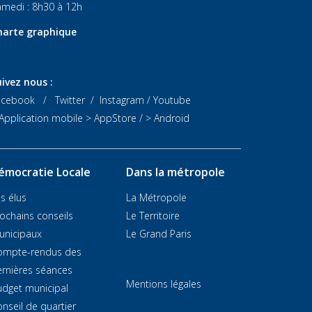
medi : 8h30 à 12h
harte graphique
ivez nous :
acebook
/
Twitter
/
Instagram
/
Youtube
Application mobile
> AppStore
/
> Android
émocratie Locale
Dans la métropole
s élus
La Métropole
ochains conseils
Le Territoire
unicipaux
Le Grand Paris
ompte-rendus des
rnières séances
Mentions légales
dget municipal
nseil de quartier