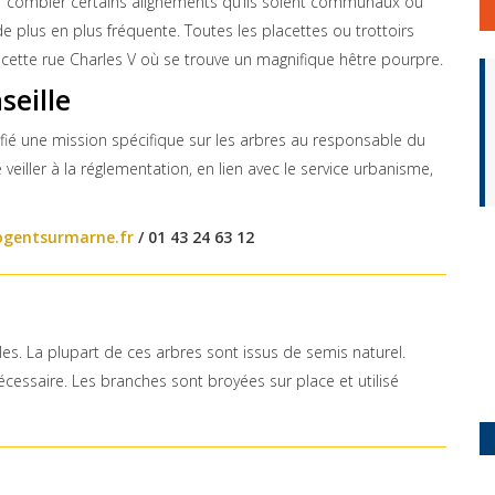
ur combler certains alignements qu’ils soient communaux ou
e plus en plus fréquente. Toutes les placettes ou trottoirs
ette rue Charles V où se trouve un magnifique hêtre pourpre.
seille
fié une mission spécifique sur les arbres au responsable du
veiller à la réglementation, en lien avec le service urbanisme,
ogentsurmarne.fr
/ 01 43 24 63 12
es. La plupart de ces arbres sont issus de semis naturel.
nécessaire. Les branches sont broyées sur place et utilisé