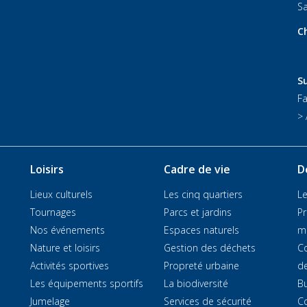
Sa
C
Su
F
> 
Loisirs
Cadre de vie
D
Lieux culturels
Les cinq quartiers
Le
Tournages
Parcs et jardins
Pr
Nos événements
Espaces naturels
m
Nature et loisirs
Gestion des déchets
C
Activités sportives
Propreté urbaine
de
Les équipements sportifs
La biodiversité
Bu
Jumelage
Services de sécurité
Co