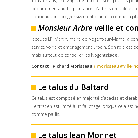
Tous les ans, une vingtaine d’arbres sont plantés po
départementaux. La plantation d’arbres en isolé est d
spacieux sont progressivement plantés comme la plac
Monsieur Arbre
veille et con
Jacques J.P. Martin, maire de Nogent-sur-Marne, a con
service voirie et aménagement urbain. Son rôle est de 
mais surtout de conseiller les Nogentais(e)s.
Contact : Richard Morisseau
r.morisseau@ville-n
Le talus du Baltard
Ce talus est composé en majorité d’acacias et d’érabl
L’entretien est limité à un fauchage lorsque cela est 
comme paillis.
Le talus Jean Monnet