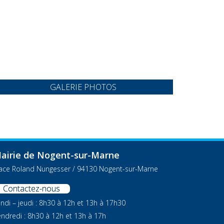
GALERIE PHOTOS
airie de Nogent-sur-Marne
lace Roland Nungesser / 94130 Nogent-sur-Marne
Contactez-nous
ndi – jeudi : 8h30 à 12h et 13h à 17h30
ndredi : 8h30 à 12h et 13h à 17h