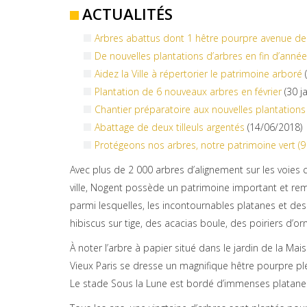
ACTUALITÉS
Arbres abattus dont 1 hêtre pourpre avenue de
De nouvelles plantations d’arbres en fin d’anné
Aidez la Ville à répertorier le patrimoine arboré
(
Plantation de 6 nouveaux arbres en février
(30 j
Chantier préparatoire aux nouvelles plantations
Abattage de deux tilleuls argentés
(14/06/2018)
Protégeons nos arbres, notre patrimoine vert (9 
Avec plus de 2 000 arbres d’alignement sur les voies
ville, Nogent possède un patrimoine important et re
parmi lesquelles, les incontournables platanes et des 
hibiscus sur tige, des acacias boule, des poiriers d’o
À noter l’arbre à papier situé dans le jardin de la Mai
Vieux Paris se dresse un magnifique hêtre pourpre pl
Le stade Sous la Lune est bordé d’immenses platanes