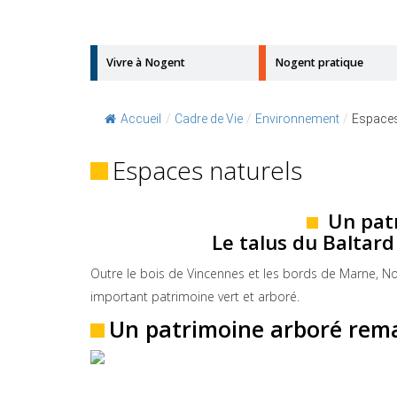
Vivre à Nogent
Nogent pratique
Accueil
/
Cadre de Vie
/
Environnement
/
Espaces
Espaces naturels
Un pat
Le talus du Baltard
Outre le bois de Vincennes et les bords de Marne, No
important patrimoine vert et arboré.
Un patrimoine arboré rem