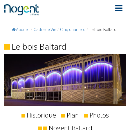
Accueil
/
Cadre de Vie
/
Cinq quartiers
/
Le bois Baltard
Le bois Baltard
Historique
Plan
Photos
Nogent Baltard