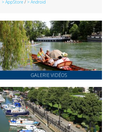
> AppStore
/
> Android
GALERIE VIDÉOS