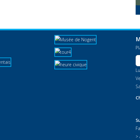
M
P
Lu
Ve
Sa
C
Su
F
> 